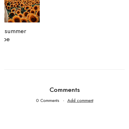
T
w
Ja
Comments
0 Comments
Add comment