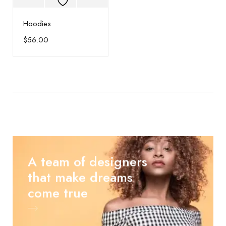
Hoodies
$
56.00
A team of designers
that make dreams
come true