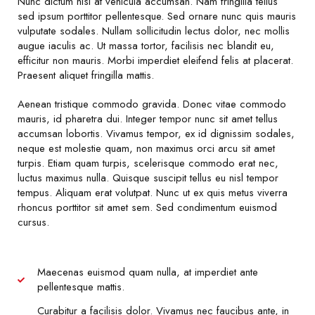
Nunc dictum nisl at vehicula accumsan. Nam fringilla tellus
sed ipsum porttitor pellentesque. Sed ornare nunc quis mauris
vulputate sodales. Nullam sollicitudin lectus dolor, nec mollis
augue iaculis ac. Ut massa tortor, facilisis nec blandit eu,
efficitur non mauris. Morbi imperdiet eleifend felis at placerat.
Praesent aliquet fringilla mattis.
Aenean tristique commodo gravida. Donec vitae commodo
mauris, id pharetra dui. Integer tempor nunc sit amet tellus
accumsan lobortis. Vivamus tempor, ex id dignissim sodales,
neque est molestie quam, non maximus orci arcu sit amet
turpis. Etiam quam turpis, scelerisque commodo erat nec,
luctus maximus nulla. Quisque suscipit tellus eu nisl tempor
tempus. Aliquam erat volutpat. Nunc ut ex quis metus viverra
rhoncus porttitor sit amet sem. Sed condimentum euismod
cursus.
Maecenas euismod quam nulla, at imperdiet ante
pellentesque mattis.
Curabitur a facilisis dolor. Vivamus nec faucibus ante, in